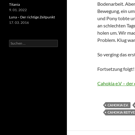
Bodenarbeit. Aber 
Titania
9. 01. 2022
Bewegung, ein umf
Luna – Der richtige Zeitpunkt
und Pony tobte um 
17. 03. 2016
an schlechten Tag
holen um. Wir mac
Problem. Klug war
Suchen
nach:
So verging das erst
Fortsetzung folgt!
Cahokia e.V – der
CAHOKIA E.V.
CAHOKIA REITVE