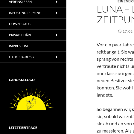
EIGENER
VEREINSLEBEN
LUNA –
INFOS UND TERMINE
ZEITPU
DOWNLOADS
17. 03
PRIVATSPHÄRE
Vor ein paar Jahre
IMPRESSUM
reitbar galt. Sie 
CAHOKIA-BLOG
sprang von rechts n
vertraute nichts 
nur, dass sie irg
neuen Besitzer si
CAHOKIA LOGO
konnten. Sie wohl 
landete.
So begannen wir, s
sie, sobald wir zu
sie ab und an von 
LETZTE BEITRÄGE
zu massieren. Als 