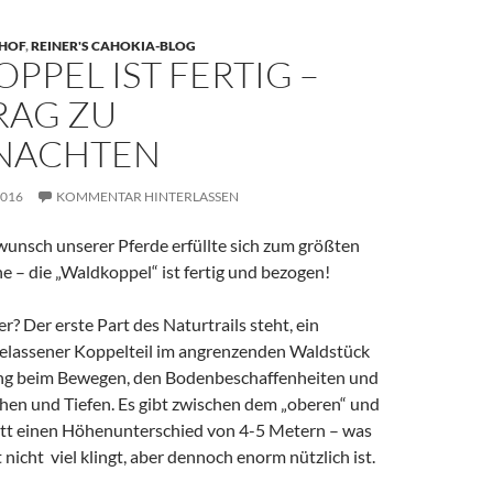
 HOF
,
REINER'S CAHOKIA-BLOG
PPEL IST FERTIG –
RAG ZU
NACHTEN
2016
KOMMENTAR HINTERLASSEN
unsch unserer Pferde erfüllte sich zum größten
he – die „Waldkoppel“ ist fertig und bezogen!
r? Der erste Part des Naturtrails steht, ein
elassener Koppelteil im angrenzenden Waldstück
ng beim Bewegen, den Bodenbeschaffenheiten und
en und Tiefen. Es gibt zwischen dem „oberen“ und
tt einen Höhenunterschied von 4-5 Metern – was
icht viel klingt, aber dennoch enorm nützlich ist.