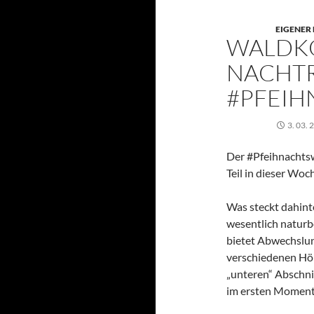
EIGENER
WALDKO
NACHT
#PFEIH
3. 03. 
Der #Pfeihnachtsw
Teil in dieser Woc
Was steckt dahinte
wesentlich naturb
bietet Abwechslu
verschiedenen Höh
„unteren“ Abschni
im ersten Moment n