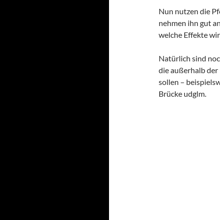
Nun nutzen die Pf
nehmen ihn gut an.
welche Effekte wi
Natürlich sind no
die außerhalb der
sollen – beispiels
Brücke udglm.