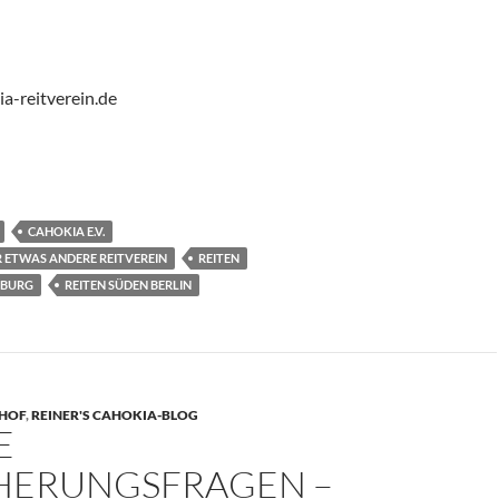
a-reitverein.de
CAHOKIA E.V.
R ETWAS ANDERE REITVEREIN
REITEN
NBURG
REITEN SÜDEN BERLIN
 HOF
,
REINER'S CAHOKIA-BLOG
E
HERUNGSFRAGEN –