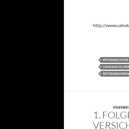
http://www.cahoki
#PFEIHNACHTEN
CAHOKIA E.V.-DE
REITEN BRANDE
EIGENER
1. FOLG
VERSIC