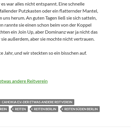
es war alles nicht entspannt. Eine schnelle
allender Putzkasten oder ein flatternder Mantel,
uns herum. An guten Tagen ließ sie sich satteln,
en rannte sie einen schon beim von der Koppel
hten ein Join Up, aber Dominanz war ja nicht das
 sie außerdem, aber sie mochte nicht vertrauen.
e Jahr, und wir steckten so ein bisschen auf.
 etwas andere Reitverein
CAHOKIA E.V.-DER ETWAS ANDERE REITVEREIN
REIN
REITEN
REITEN BERLIN
REITEN SÜDEN BERLIN