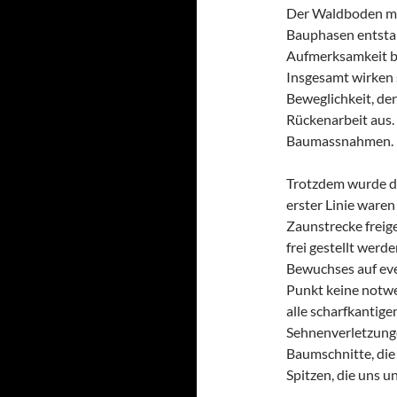
Der Waldboden mi
Bauphasen entsta
Aufmerksamkeit b
Insgesamt wirken 
Beweglichkeit, de
Rückenarbeit aus. 
Baumassnahmen.
Trotzdem wurde da
erster Linie waren
Zaunstrecke freig
frei gestellt werd
Bewuchses auf eve
Punkt keine notwe
alle scharfkantig
Sehnenverletzung
Baumschnitte, die
Spitzen, die uns u