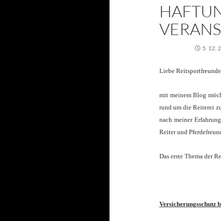
HAFTUN
VERAN
5. 12. 
Liebe Reitsportfreunde
mit meinem Blog möcht
rund um die Reiterei z
nach meiner Erfahrung
Reiter und Pferdefreun
Das erste Thema der Re
Versicherungsschutz b