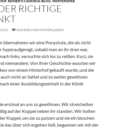
 HOF
,
REINER'S CAHOKIA-BLOG
,
WHITEPAPER
 DER RICHTIGE
NKT
. 2016
KOMMENTAR HINTERLASSEN
n übernahmen wir eine Ponystute, die als nicht
war hyperaufgeregt, sobald man an ihr dran war,
ach links, versuchte sich los zu reißen. Kurz, sie
und niemandem. Von ihrer Geschichte wussten wir
endwo von einem Hinterhof gekauft wurde, und die
e auch nicht an Sattel und so weiter gewöhnen
nach einer Ausbildungseinheit in der Klinik
ie erstmal an uns zu gewöhnen. Wir streichelten
fällig auf der Koppel neben ihr standen. Wir holten
der Koppel, um sie zu putzen und sie ein bisschen
sie das über sich ergehen ließ, begannen wir mit der