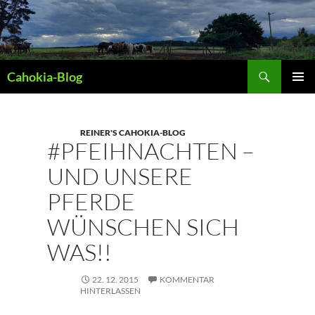
Zum
Inhalt
springen
Suchen
Cahokia-Blog
PRIMÄR
MENÜ
REINER'S CAHOKIA-BLOG
#PFEIHNACHTEN –
UND UNSERE
PFERDE
WÜNSCHEN SICH
WAS!!
22. 12. 2015
KOMMENTAR
HINTERLASSEN