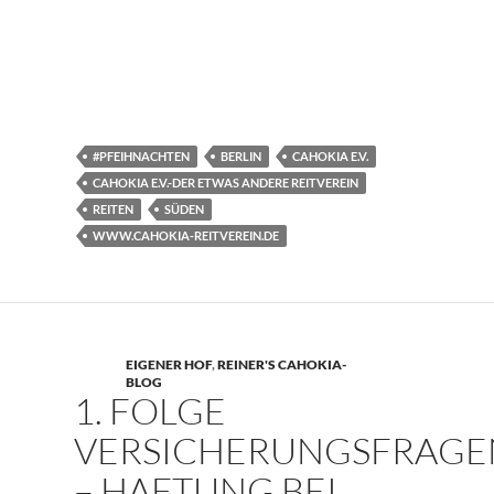
#PFEIHNACHTEN
BERLIN
CAHOKIA E.V.
CAHOKIA E.V.-DER ETWAS ANDERE REITVEREIN
REITEN
SÜDEN
WWW.CAHOKIA-REITVEREIN.DE
EIGENER HOF
,
REINER'S CAHOKIA-
BLOG
1. FOLGE
VERSICHERUNGSFRAGE
– HAFTUNG BEI